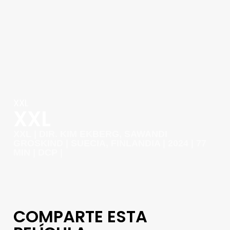
XXL
XXL
XXL | DIR. KIM EKBERG, SAWANDI
GROSKIND | SUECIA, FINLANDIA | 2024 | 77
MIN | DCP |
COMPARTE ESTA