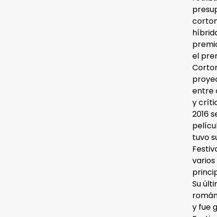
presup
cortom
híbrid
premio
el pre
Corto
proyec
entre 
y crít
2016 s
pelícu
tuvo s
Festiv
varios
princi
Su últ
románt
y fue 