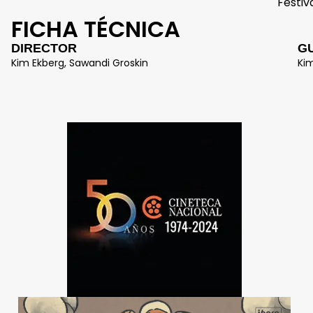
Festiv
FICHA TÉCNICA
DIRECTOR
G
Kim Ekberg, Sawandi Groskin
Ki