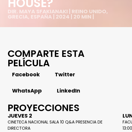
HOUSE?
DIR. MAYA SFAKIANAKI | REINO UNIDO,
GRECIA, ESPAÑA | 2024 | 20 MIN |
COMPARTE ESTA
PELÍCULA
Facebook
Twitter
WhatsApp
LinkedIn
PROYECCIONES
JUEVES 2
LUN
CINETECA NACIONAL SALA 10 Q&A PRESENCIA DE
FAC
DIRECTORA
13:0