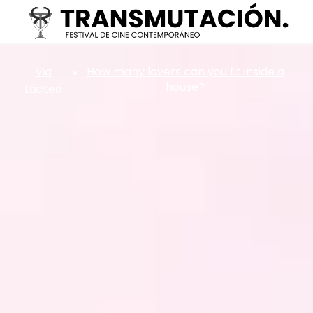
Via
»
How many lovers can you fit inside a
house?
Láctea