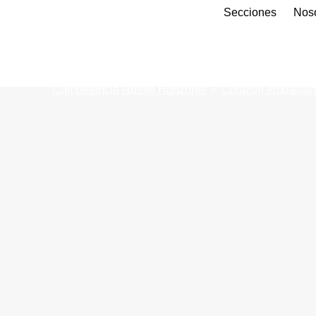
Secciones
Nos
»
Competencia Nuevo Horizonte
Corazón embalsa