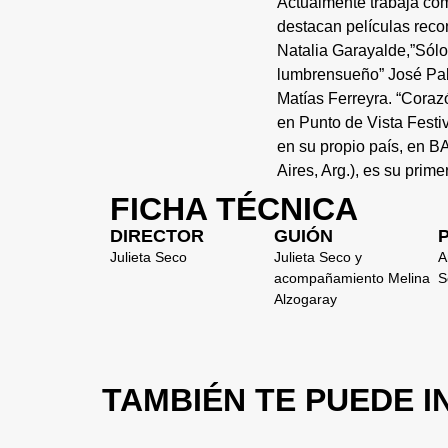
Actualmente trabaja com
destacan películas reco
Natalia Garayalde,”Sólo
lumbrensueño” José Pab
Matías Ferreyra. “Cora
en Punto de Vista Fest
en su propio país, en B
Aires, Arg.), es su prim
FICHA TÉCNICA
DIRECTOR
GUIÓN
Julieta Seco
Julieta Seco y
A
acompañamiento Melina
S
Alzogaray
TAMBIÉN TE PUEDE 