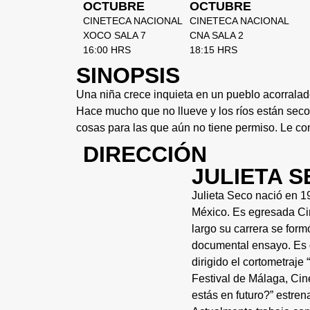
OCTUBRE
OCTUBRE
CINETECA NACIONAL
CINETECA NACIONAL
XOCO SALA 7
CNA SALA 2
16:00 HRS
18:15 HRS
SINOPSIS
Una niña crece inquieta en un pueblo acorralado
Hace mucho que no llueve y los ríos están seco
cosas para las que aún no tiene permiso. Le con
DIRECCIÓN
JULIETA 
Julieta Seco nació en 1
México. Es egresada Cin
largo su carrera se form
documental ensayo. Es d
dirigido el cortometraje
Festival de Málaga, Cin
estás en futuro?” estre