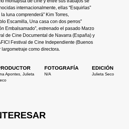
o montajista de cine y entre sus trabajos se
nocidas internacionalmente, ellas “Esquirlas”
 la luna comprenderá” Kim Torres,
lo Escamilla, Una casa con dos perros”
zón Embalsamado”, estrenado el pasado Marzo
ival de Cine Documental de Navarra (España) y
AFICI Festival de Cine Independiente (Buenos
er largometraje como directora.
PRODUCTOR
FOTOGRAFÍA
EDICIÓN
na Apontes, Julieta
N/A
Julieta Seco
eco
INTERESAR