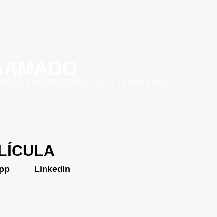
SAMADO
O | ARGENTINA | 2024 | 74 MIN | DCP |
LÍCULA
pp
LinkedIn